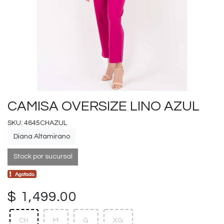
CAMISA OVERSIZE LINO AZUL
SKU: 4645CHAZUL
Diana Altamirano
Stock por sucursal
Agotado.
$ 1,499.00
CH
M
G
XG