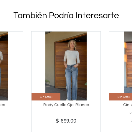
También Podría Interesarte
Sin Stock
Sin Stock
les
Body Cuello Ojal Blanco
Cint
D
0
$ 699.00