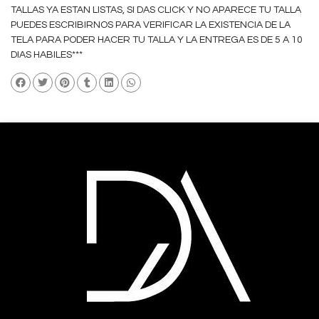
TALLAS YA ESTAN LISTAS, SI DAS CLICK Y NO APARECE TU TALLA
PUEDES ESCRIBIRNOS PARA VERIFICAR LA EXISTENCIA DE LA
TELA PARA PODER HACER TU TALLA Y LA ENTREGA ES DE 5 A 10
DIAS HABILES***