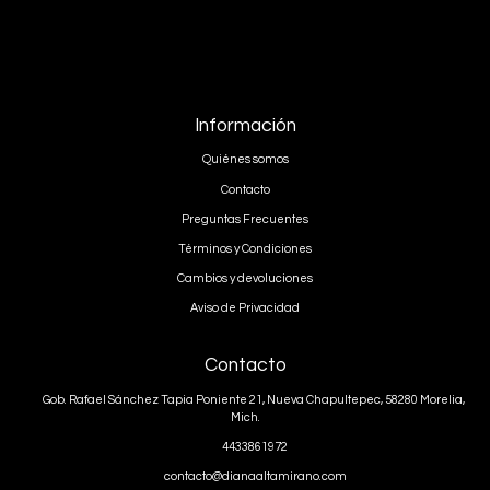
Información
Quiénes somos
Contacto
Preguntas Frecuentes
Términos y Condiciones
Cambios y devoluciones
Aviso de Privacidad
Contacto
Gob. Rafael Sánchez Tapia Poniente 21, Nueva Chapultepec, 58280 Morelia,
Mich.
4433861972
contacto@dianaaltamirano.com