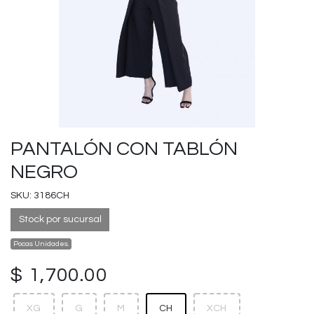
PANTALÓN CON TABLÓN
NEGRO
SKU: 3186CH
Stock por sucursal
Pocas Unidades.
$ 1,700.00
XG
G
M
CH
XCH